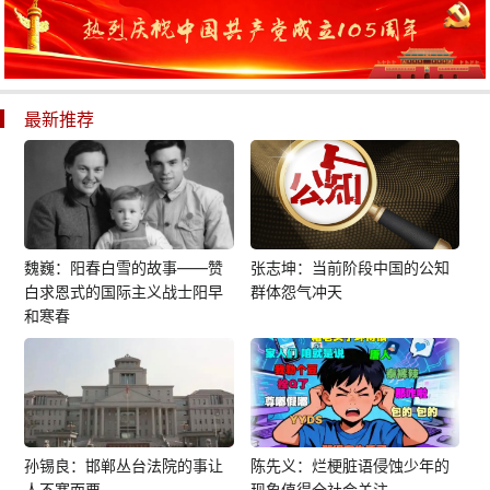
最新推荐
魏巍：阳春白雪的故事——赞
张志坤：当前阶段中国的公知
白求恩式的国际主义战士阳早
群体怨气冲天
和寒春
孙锡良：邯郸丛台法院的事让
陈先义：烂梗脏语侵蚀少年的
人不寒而栗
现象值得全社会关注