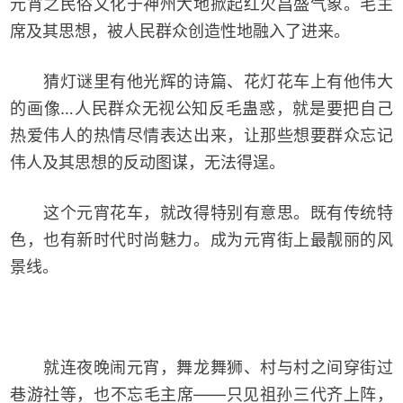
元宵之民俗文化于神州大地掀起红火昌盛气象。毛主
席及其思想，被人民群众创造性地融入了进来。
猜灯谜里有他光辉的诗篇、花灯花车上有他伟大
的画像…人民群众无视公知反毛蛊惑，就是要把自己
热爱伟人的热情尽情表达出来，让那些想要群众忘记
伟人及其思想的反动图谋，无法得逞。
这个元宵花车，就改得特别有意思。既有传统特
色，也有新时代时尚魅力。成为元宵街上最靓丽的风
景线。
就连夜晚闹元宵，舞龙舞狮、村与村之间穿街过
巷游社等，也不忘毛主席——只见祖孙三代齐上阵，