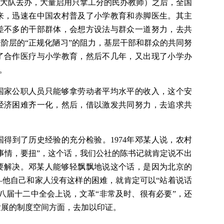
到大队去办，大量启用只拿工分的民办教师）之后，全国
来，迅速在中国农村普及了小学教育和赤脚医生。其主
差不多的干部群体，会想方设法与群众一道努力，去共
阶层的“正规化陋习”的阻力，基层干部和群众的共同努
了合作医疗与小学教育，然后不几年，又出现了小学办
。
国家公职人员只能够拿劳动者平均水平的收入，这个安
经济困难齐一化，然后，借以激发共同努力，去追求共
得到了历史经验的充分检验。1974年邓某人说，农村
事情，要扭”，这个话，我们公社的陈书记就肯定说不出
要解决。邓某人能够轻飘飘地说这个话，是因为北京的
—他自己和家人没有这样的困难，就肯定可以“站着说话
八届十二中全会上说，文革“非常及时、很有必要”，还
发展的制度空间方面，去加以印证。