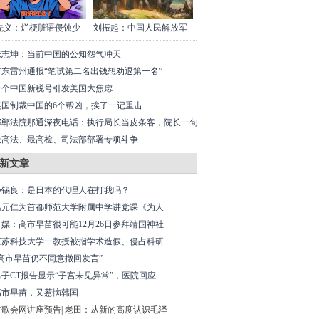
先义：烂梗脏语侵蚀少
刘振起：中国人民解放军
张志坤：当前中国的公知怨气冲天
广东雷州通报“笔试第二名出钱想劝退第一名”
一个中国新税号引发美国大焦虑
美国制裁中国的6个帮凶，挨了一记重击
邯郸法院那通深夜电话：执行局长当皮条客，院长一句
不可能”就想溜？
最高法、最高检、司法部部署专项斗争
新文章
孙锡良：是日本的代理人在打我吗？
葛元仁为首都师范大学附属中学讲党课《为人
日媒：高市早苗很可能12月26日参拜靖国神社
江苏科技大学一教授被指学术造假、侵占科研
“高市早苗仍不同意撤回发言”
男子CT报告显示“子宫未见异常”，医院回应
高市早苗，又惹恼韩国
红歌会网讲座预告| 老田：从新的高度认识毛泽