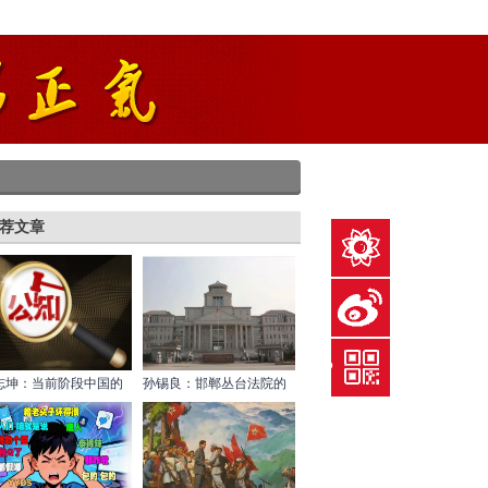
荐文章
给英烈献花
关注微博
下载红歌会APP
志坤：当前阶段中国的
孙锡良：邯郸丛台法院的