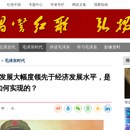
红色中国
专题中心
学者专栏
网友文集
我要投稿
主席后代
毛泽东时代
评述毛泽东
学习毛泽东
影像资料
推
>
毛泽东时代
发展大幅度领先于经济发展水平，是
如何实现的？
张
中
/
小