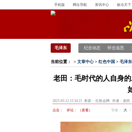
手机版
网址导航
资讯中心
纵论天下
毛泽东
纪念动态
怀念追思
当前位置：
>
文章中心
>
红色中国
>
毛泽东
老田：毛时代的人自身的
2025-03-12 15:34:21 来源：
红歌会网
作者：老田
点击：
评论：
（查看）
字体：
大
/