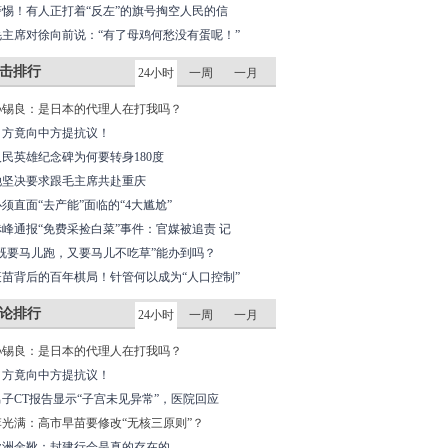
警惕！有人正打着“反左”的旗号掏空人民的信
毛主席对徐向前说：“有了母鸡何愁没有蛋呢！”
击排行
24小时
一周
一月
孙锡良：是日本的代理人在打我吗？
日方竟向中方提抗议！
人民英雄纪念碑为何要转身180度
她坚决要求跟毛主席共赴重庆
必须直面“去产能”面临的“4大尴尬”
赤峰通报“免费采捡白菜”事件：官媒被追责 记
“既要马儿跑，又要马儿不吃草”能办到吗？
疫苗背后的百年棋局！针管何以成为“人口控制”
论排行
24小时
一周
一月
孙锡良：是日本的代理人在打我吗？
日方竟向中方提抗议！
男子CT报告显示“子宫未见异常”，医院回应
李光满：高市早苗要修改“无核三原则”？
欧洲金靴：封建行会是真的存在的