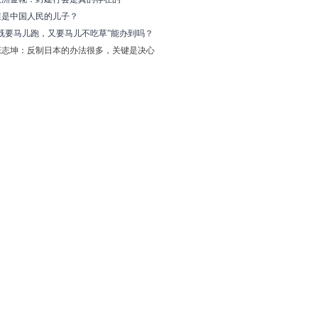
谁是中国人民的儿子？
“既要马儿跑，又要马儿不吃草”能办到吗？
张志坤：反制日本的办法很多，关键是决心