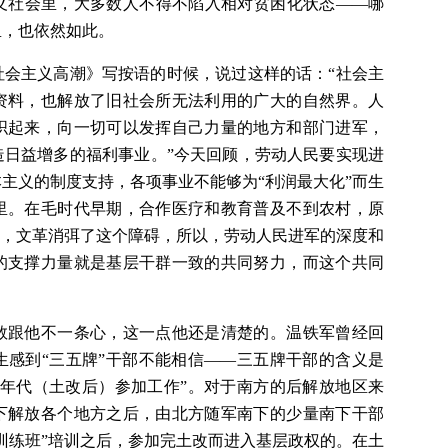
义社会里，大多数人不得不陷入相对贫困化状态——哪
里，也依然如此。
的社会主义高潮》写按语的时候，说过这样的话：“社会主
资料，也解放了旧社会所无法利用的广大的自然界。人
织起来，向一切可以发挥自己力量的地方和部门进军，
造日益增多的福利事业。”今天回顾，劳动人民要实现进
主义的制度支持，各项事业不能够为“利润最大化”而生
里。在毛时代早期，合作医疗和教育普及不到农村，原
碍，文革消弭了这个障碍，所以，劳动人民进军的深度和
的支撑力量就是基层干群一致的共同努力，而这个共同
。
数跟他不一条心，这一点他还是清楚的。温铁军曾经回
生感到“三五牌”干部不能相信——三五牌干部的含义是
十年代（土改后）参加工作”。对于南方的后解放地区来
下解放各个地方之后，由北方随军南下的少量南下干部
训练班”培训之后，参加完土改而进入基层政权的。在土