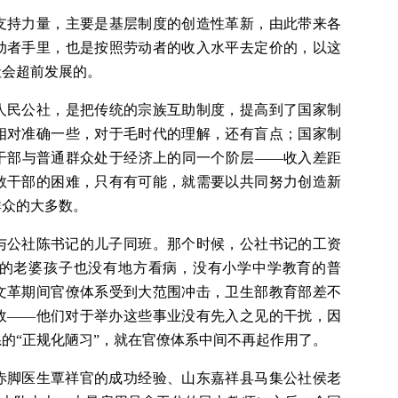
支持力量，主要是基层制度的创造性革新，由此带来各
动者手里，也是按照劳动者的收入水平去定价的，以这
社会超前发展的。
人民公社，是把传统的宗族互助制度，提高到了国家制
相对准确一些，对于毛时代的理解，还有盲点；国家制
干部与普通群众处于经济上的同一个阶层——收入差距
数干部的困难，只有有可能，就需要以共同努力创造新
群众的大多数。
时与公社陈书记的儿子同班。那个时候，公社书记的工资
的老婆孩子也没有地方看病，没有小学中学教育的普
文革期间官僚体系受到大范围冲击，卫生部教育部差不
政——他们对于举办这些事业没有先入之见的干扰，因
的“正规化陋习”，就在官僚体系中间不再起作用了。
了赤脚医生覃祥官的成功经验、山东嘉祥县马集公社侯老