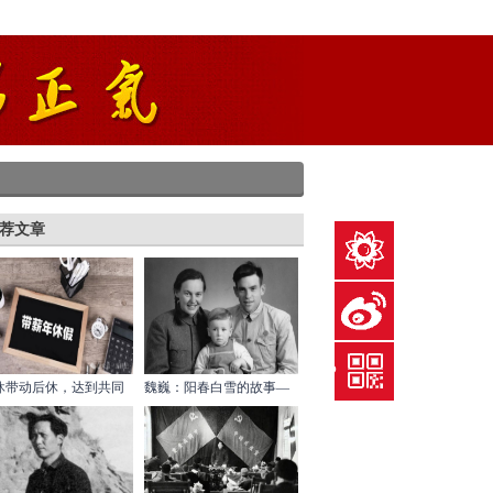
荐文章
给英烈献花
关注微博
下载红歌会APP
休带动后休，达到共同
魏巍：阳春白雪的故事—