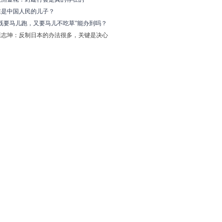
谁是中国人民的儿子？
“既要马儿跑，又要马儿不吃草”能办到吗？
张志坤：反制日本的办法很多，关键是决心