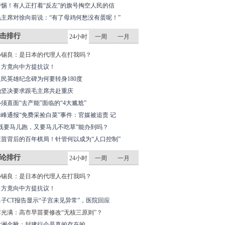
警惕！有人正打着“反左”的旗号掏空人民的信
毛主席对徐向前说：“有了母鸡何愁没有蛋呢！”
击排行
24小时
一周
一月
孙锡良：是日本的代理人在打我吗？
日方竟向中方提抗议！
人民英雄纪念碑为何要转身180度
她坚决要求跟毛主席共赴重庆
必须直面“去产能”面临的“4大尴尬”
赤峰通报“免费采捡白菜”事件：官媒被追责 记
“既要马儿跑，又要马儿不吃草”能办到吗？
疫苗背后的百年棋局！针管何以成为“人口控制”
论排行
24小时
一周
一月
孙锡良：是日本的代理人在打我吗？
日方竟向中方提抗议！
男子CT报告显示“子宫未见异常”，医院回应
李光满：高市早苗要修改“无核三原则”？
欧洲金靴：封建行会是真的存在的