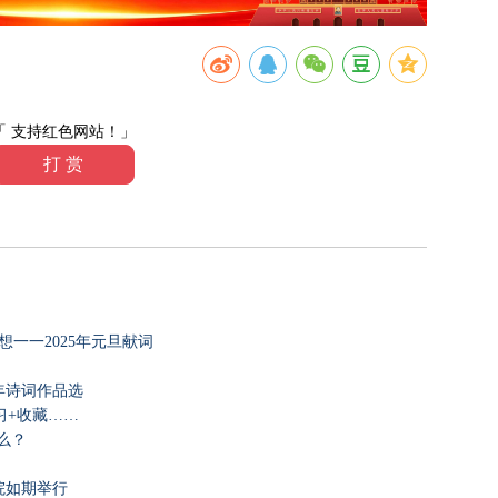
「 支持红色网站！」
打 赏
一一2025年元旦献词
年诗词作品选
习+收藏……
么？
院如期举行