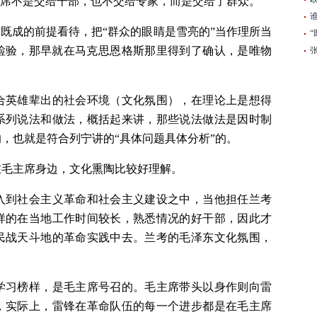
主席不是交给干部，也不交给专家，而是交给了群众。
作既成的前提看待，把“群众的眼睛是雪亮的”当作理所当
检验，那早就在马克思恩格斯那里得到了确认，是唯物
合英雄辈出的社会环境（文化氛围），在理论上是想得
系列说法和做法，概括起来讲，那些说法做法是因时制
，也就是符合列宁讲的“具体问题具体分析”的。
在毛主席身边，文化熏陶比较好理解。
入到社会主义革命和社会主义建设之中，当他担任兰考
样的在当地工作时间较长，熟悉情况的好干部，因此才
民战天斗地的革命实践中去。兰考的毛泽东文化氛围，
学习榜样，是毛主席号召的。毛主席带头以身作则向雷
，实际上，雷锋在革命队伍的每一个进步都是在毛主席