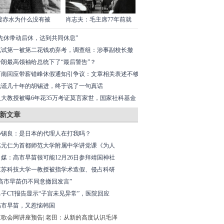
渡赤水为什么没有被
肖志夫：毛主席77年前就
“先休带动后休，达到共同休息”
笔试第一被第二花钱劝弃考，调查组：涉事副校长撤
、教师降级
伊朗最高领袖给总统下了“最后警告”？
河南回应带薪错峰休假通知引争议：文章相关表述不够
确
说谎几十年的胡锡进，终于说了一句真话
人大教授被曝6年花35万考证莫言家世，国家社科基金
点项目、结项等级优
新文章
孙锡良：是日本的代理人在打我吗？
葛元仁为首都师范大学附属中学讲党课《为人
日媒：高市早苗很可能12月26日参拜靖国神社
江苏科技大学一教授被指学术造假、侵占科研
“高市早苗仍不同意撤回发言”
男子CT报告显示“子宫未见异常”，医院回应
高市早苗，又惹恼韩国
红歌会网讲座预告| 老田：从新的高度认识毛泽