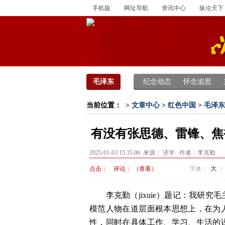
手机版
网址导航
资讯中心
纵论天下
毛泽东
纪念动态
怀念追思
当前位置：
>
文章中心
>
红色中国
>
毛泽东
有没有张思德、雷锋、焦
2025-01-03 15:35:06 来源：
济学
作者：李克勤
点击：
评论：
（查看）
字体：
大
/
　　李克勤（jixuie）题记：我研
模范人物在道层面根本思想上，在为
性，同时在具体工作、学习、生活的