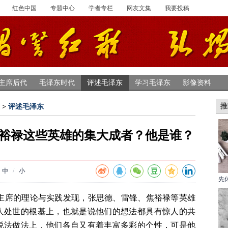
红色中国
专题中心
学者专栏
网友文集
我要投稿
主席后代
毛泽东时代
评述毛泽东
学习毛泽东
影像资料
推
>
评述毛泽东
裕禄这些英雄的集大成者？他是谁？
中
/
小
先
究毛主席的理论与实践发现，张思德、雷锋、焦裕禄等英雄
人处世的根基上，也就是说他们的想法都具有惊人的共
说法做法上，他们各自又有着丰富多彩的个性，可是他