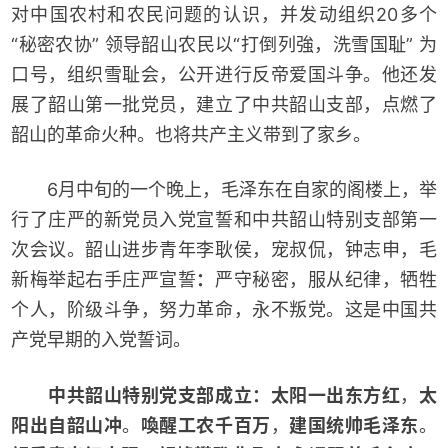
对中国农村和农民问题的认识，并发动组织20多个
“秘密农协” 领导韶山农民以“打倒列強，洗雪国耻” 为
口号，组织雪耻会，公开进行反帝爱国斗争。他还发
展了韶山第一批党员，建立了中共韶山支部，点燃了
韶山的革命火种。也将共产主义带到了家乡。
6月中旬的一个晚上，毛泽东在自家的阁楼上，举
行了庄严的新党员入党宣誓和中共韶山特别支部第一
次会议。韶山进步青年李耿侯，宠叔侃，钟志申，毛
新梅举起右手庄严宣誓
：
严守秘密，服从纪律，牺牲
个人，阶级斗争，努力革命，永不叛党。这是中国共
产党早期的入党誓词。
中共韶山特别党支部成立：太阳一出东方红
，
太
阳出自韶山冲
。
喚醒工农千百万
，
建国统帅毛泽东
。