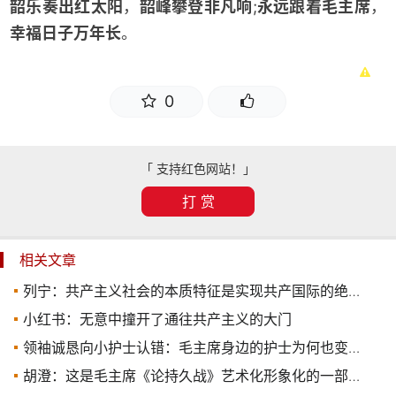
韶乐奏出红太阳
，
韶峰攀登非凡响
;
永远跟着毛主席
，
幸福日子万年长
。
0
「 支持红色网站！」
打 赏
相关文章
列宁：共产主义社会的本质特征是实现共产国际的绝对统治
小红书：无意中撞开了通往共产主义的大门
领袖诚恳向小护士认错：毛主席身边的护士为何也变得那么有洞察力？
胡澄：这是毛主席《论持久战》艺术化形象化的一部巨作