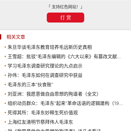
「 支持红色网站！」
打 赏
相关文章
朱旦华谈毛泽东教育培养毛远新历史真相
王雪超：批驳“毛泽东编辑的《六大以来》有篡改文献问题”的谬论
学习毛泽东调查研究理论的九点启示
孙伟：毛泽东如何在调查研究中获益
毛泽东的三本“伙食账”
刘亚洲：我愿意做自由思想的殉道者（全文）
组织动员群众：毛泽东“起来”革命话语的逻辑建构（1921-1949）
死得其所：毛泽东妙释生死价值观
上海红友清明节祭拜伟人毛泽东