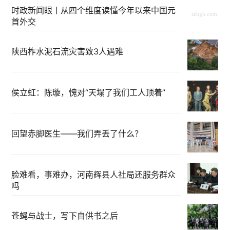
时政新闻眼丨从四个维度读懂今年以来中国元
首外交
陕西柞水泥石流灾害致3人遇难
侯立虹：陈璇，愧对“天塌了我们工人顶着”
回望赤脚医生——我们弄丢了什么？
脸难看，事难办，河南辉县人社局还服务群众
吗
苍蝇与战士，写下自供书之后