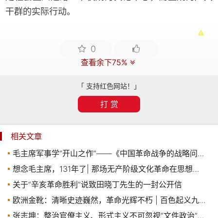
干群的实际行动。
0
查看余下75%
「 支持红色网站！」
打 赏
相关文章
毛主席军事学“开山之作”——《中国革命战争的战略问题》引读提纲
想念毛主席，131年了| 那场无产阶级文化革命在思想战线的斗争是什么？
关于“辛亥革命胜利”说致田晓丁先生的一封公开信
欧洲金靴：清晰史迹巍然，革命光辉不朽 | 百色起义九十五周年
张志坤：整治官僚主义、形式主义不可忽视“文件政治”现象