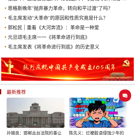
恩格斯晚年“抛弃暴力革命，转向和平过渡”了吗？
毛主席发动“大革命”的原因和性质究竟是什么？
郭松民 | 重看《大河奔流》：革命是一种爱
元旦颂毛主席一一《将革命进行到底》
毛主席发表《将革命进行到底》的历史意义
最新推荐
孙锡良：邯郸丛台法院的事让
陈先义：烂梗脏语侵蚀少年的