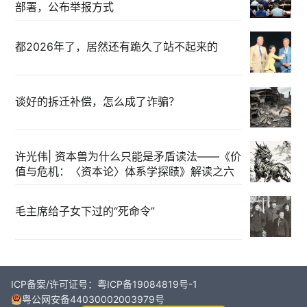
部署，公布举报方式
都2026年了，居然还有跪久了站不起来的
谈好的拆迁补偿，怎么成了诈骗？
许光伟| 资本兽为什么只能是矛盾读法——《价
值与危机：〈资本论〉体系学探赜》解读之六
毛主席给子女下过的“死命令”
ICP备案/许可证号：粤ICP备19084819号-1
粤公网安备44030002003979号