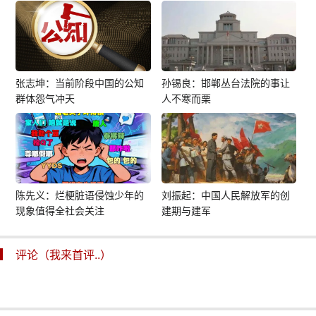
张志坤：当前阶段中国的公知
孙锡良：邯郸丛台法院的事让
群体怨气冲天
人不寒而栗
陈先义：烂梗脏语侵蚀少年的
刘振起：中国人民解放军的创
现象值得全社会关注
建期与建军
评论（我来首评..）