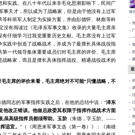
想和实践。在八十年代以来非毛化思潮影响下，民间广
备军事天才，所以成为了战略家，但是由于他没有上过军
陈
承等科班军人制定为实操方案，并由彭德怀、林彪等科
一定没有阅读过《毛泽东军事文集》收录的大量毛主席亲
没有仔细学习过我党重要历史文献。毛主席没有上过军
争实践中创造了战略战术，并成为了最擅长具体战役指
共第一代领导集体重要成员们对毛主席的评价、毛主席
“
是战略家，而且是擅长具体指挥战役、精通战役战术的
最
对毛主席的评价来看，毛主席绝对不可能“只懂战略，不
朱德同志的军事指挥实践之后，在他的总结中说：“
泽东
督促他改正错误。他做总政委其权限于指挥作战战术方面
很,虽高级指挥员都须帮助。玉阶
（朱德，字玉阶。——
指挥适宜。
”（《周恩来军事文选（第一卷）》：《南雄
九三二年七月二十九日）》）这时，周恩来同志虽然还