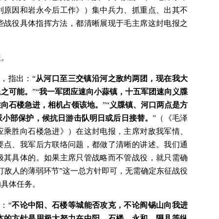
利原因和岩永今后工作》）集中兵力、抓重点、出其不
些战役具体指挥方法，都清晰展现于毛主席这封电报之
报。
怀，指出：“
从河口至三交镇沿河之敌约两团，现在我大
退之可能。
”“
我一军团应速向小蒜镇，十五军团速向义牒
胜向石楼急进，相机占领该地。
”“
义牒镇、河口两点是方
派小部保护，候抗日游击队明日或后日接替。
”（《毛泽
应乘胜向石楼急进》）在这封电报，主席对敌我军情、
要点、我军后方联络问题，都做了清晰的讲述。我们通
极其具体的。如果主席只管战略而不管战役，就只需确
打敌人的薄弱环节”这一总方针即可，无需确定东征战役
的具体任务。
：“
不论中阳、石楼等城能否攻克，不论阎锡山向我进
本的方针是用极大努力在中阳、石楼、永和、隰县等纵