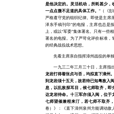
是他决定的。灵活机动，所耗甚少，
一点点微不足道的具体工作。
”（《
严格遵守党的组织纪律。即使是主席
泽东手稿刊印”的电报，主席也总是
上，或以“军委”集体署名。只有一些
署名的电报。为了严苛化评价标准，
的经典战役战术思想。
　　先看主席亲自指挥漳州战役的单
　　一九三二年三月三十日，主席指出
龙岩打得着张贞与否，均拟直下漳州
到龙岩须十五天，故若待已知粤敌入
息，以乱敌探耳目，候七师取齐，即
达龙岩待命。十三军亦须入闽，位于
七师望催兼程来汀，若七师不取齐
卷）》：《直下漳州泉州方能调动敌