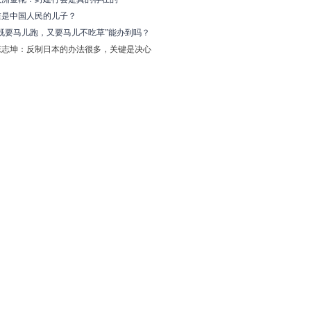
谁是中国人民的儿子？
“既要马儿跑，又要马儿不吃草”能办到吗？
张志坤：反制日本的办法很多，关键是决心