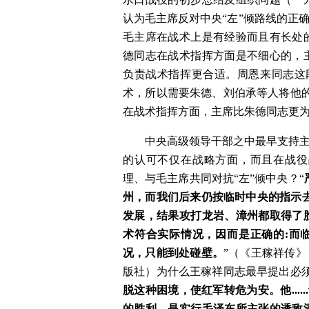
认为毛主席反对中央“左”倾路线的正
毛主席在战术上是有经验而且有长处
德同志在战术指挥方面是不细心的，
负责战术指挥更合适。周恩来同志这
术，所以需要朱德、刘伯承等人将他
在战术指挥方面，主席比朱德同志更
　　中央高级领导干部之中最早支持主
的认可不仅在战略方面，而且在战役
理、与毛主席共同对抗“左”倾中央？“
州，而我们后来仍按临时中央的指示
发展，结果攻打龙岩、漳州都取得了
术符合实际情况，因而是正确的:而
况，只能到处碰壁。
”（《王稼祥传》
版社）为什么王稼祥同志最早提出必须
脱这种困境，使红军转危为安。他...
的胜利，是实行毛泽东所主张的诱敌