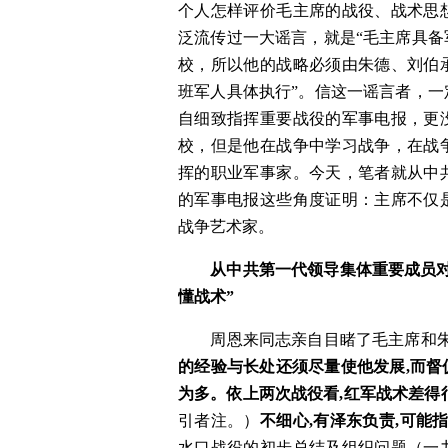
个人怎样评价毛主席的战役、战术思
泛流传过一大谣言，就是“毛主席具
校，所以他的战略必须由朱德、刘伯
班军人具体执行”。信这一谣言者，
自细致指挥重要战役的军事电报，更
校，但是他在战争中学习战争，在战
挥的职业军事家。今天，笔者就从中
的军事电报这些角度证明：主席不仅
战争艺术家。
从中共第一代领导集体重要成员
懂战术”
　　周恩来同志亲自目睹了毛主席和
的经验与长处还须尽量使他发展,而
为多。依上两次战役看,红军战术差得
引者注。）
不细心,有泽东负责,可能
水口战役的初步总结及组织问题（一