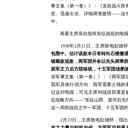
事文集（第一卷）》：《龙岩战斗胜
意、迅速出击、详细调查敌情——这
中。
　　再看主席亲自指挥东征战役的电
　　1936年2月21日，主席致电彭德
包围中。估计该敌本日有转向石楼撤
镇截敌追敌，两军团并各以先头师乘
面军主力后方联络线，十五军团须酌
东军事文集（第一卷）》：《两军团
我军具体行动方向、我军需要占领的
过这封电报，可见主席对战役部署是
定战略方向——“东征山西、渡河后先
这一局部战役之中一军团、十五军团
　　2月23日，主席致电彭德怀，指出
攻之力量与时机如何，方面军目前基