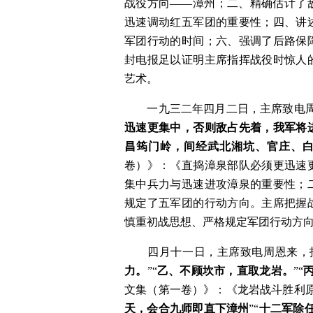
战役方向——漳州；二、精确估计了
迅速调动红五军团的重要性；四、讲
军团行动的时间；六、强调了后路保
封电报足以证明主席指挥战役时惊人
艺术。
　　一九三二年四月二日，主席致电周
迅速更集中，否则敌占先着，我军将
昌筠门岭，间经武北湘坑、官庄、
卷）》：《直捣漳泉部队必须更迅速
集中兵力与迅速进攻漳泉的重要性；
规定了五军团的行动方向。主席把握
慎重初战思想、严格规定军团行动方
　　四月十一日，主席致电周恩来，
力。
”“
乙、不顾坎市，直取龙岩。
”“
文集（第一卷）》：《龙岩战斗胜利
天，会合九师即直下漳州
”“
十二军除