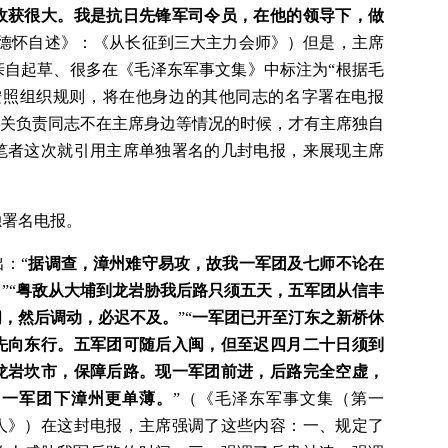
收获很大。我是抗日先锋军司令员，在他的领导下，做
彭德怀自述》：《从长征到三大主力会师》）但是，主席
亲自起草、很多在《毛泽东军事文集》中标注为“根据毛
按照组织规则，将在他身边的其他同志的名字署在电报
相关负责同志不在主席身边等情况的时候，才有主席独自
笔者这次就引用主席单独署名的几封电报，来展现主席
独署名电报。
：“
据调查，漳州难守易攻，故我一军团及七师不论在
。
”“
粤敌从大埔到龙岩胁我后路只须五天，五军团从信丰
闽，然后调动，必迟不及。
”“
一军团已开至汀东之新桥休
先向东行。五军团可随后入闽，但至迟四月二十日须到
龙岩坎市，保障后路。现一军团前进，后路完全空虚，
，一军团下漳州更单薄。
”（《毛泽东军事文集（第一
人》）在这封电报，主席强调了这些内容：一、规定了