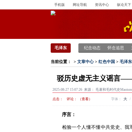
手机版
网址导航
资讯中心
纵论天下
毛泽东
纪念动态
怀念追思
当前位置：
>
文章中心
>
红色中国
>
毛泽东
驳历史虚无主义谣言——
2025-08-27 15:07:26 来源：
毛著和毛时代史Maois
点击：
评论：
（查看）
字体：
大
/
序言：
　　检验一个人懂不懂中共党史、我