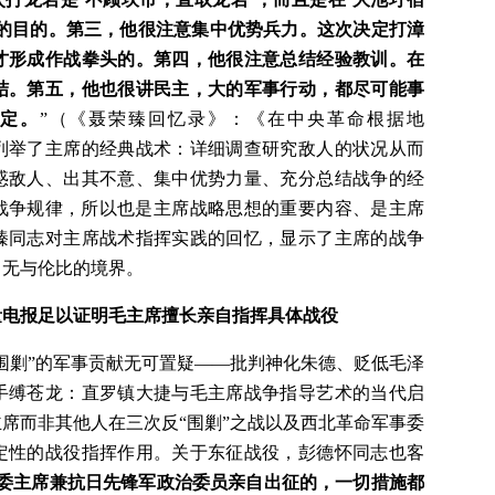
备的目的。第三，他很注意集中优势兵力。这次决定打漳
才形成作战拳头的。第四，他很注意总结经验教训。在
结。第五，他也很讲民主，大的军事行动，都尽可能事
定。
”（《聂荣臻回忆录》：《在中央革命根据地
列举了主席的经典战术：详细调查研究敌人的状况从而
惑敌人、出其不意、集中优势力量、充分总结战争的经
战争规律，所以也是主席战略思想的重要内容、是主席
臻同志对主席战术指挥实践的回忆，显示了主席的战争
了无与伦比的境界。
量电报足以证明毛主席擅长亲自指挥具体战役
围剿”的军事贡献无可置疑——批判神化朱德、贬低毛泽
手缚苍龙：直罗镇大捷与毛主席战争指导艺术的当代启
席而非其他人在三次反“围剿”之战以及西北革命军事委
定性的战役指挥作用。关于东征战役，彭德怀同志也客
委主席兼抗日先锋军政治委员亲自出征的，一切措施都