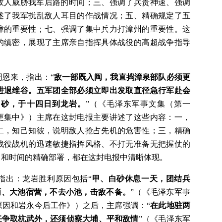
敌人威胁我军后路的时间；三、强调了兵贵神速、强调
述了我军扰乱敌人耳目的作战情况；五、精确规定了五
障的重要性；七、强调了集中兵力打漳州的重要性。这
的缜密，展现了主席亲自指挥具体战役的高超战争指导
恩来，指出：“
敌一部既入闽，我直捣漳泉部队必须更
进退维谷。五军团全部必须立即出发取直径急行军赴会
白砂，于十四日到龙岩。
”（《毛泽东军事文集（第一
更集中》）主席在这封电报主要讲述了这些内容：一，
二，知己知彼，说明敌人抢占先机的危害性；三，精确
战役战机的迅速敏捷指挥风格、不打无准备无把握仗的
向和时间的精确部署，都在这封电报中清晰体现。
指出：龙岩胜利原因包括“
甲、白砂休息一天，团结兵
丙、大池宿营，不去小池，击敌不备。
”（《毛泽东军事
原因和岩永今后工作》）之后，主席强调：“
在此地驻两
任争取杭武外，还须侦察大埔、平和敌情
”（《毛泽东军