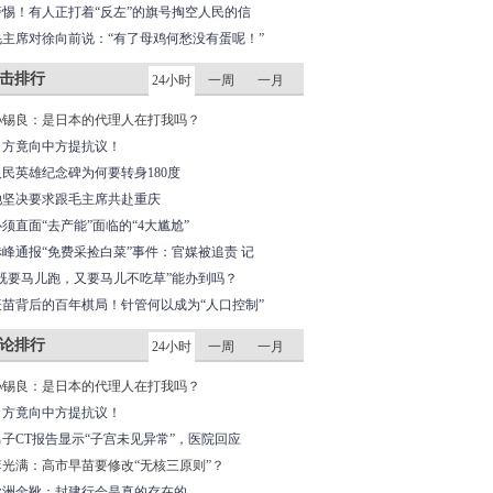
警惕！有人正打着“反左”的旗号掏空人民的信
毛主席对徐向前说：“有了母鸡何愁没有蛋呢！”
击排行
24小时
一周
一月
孙锡良：是日本的代理人在打我吗？
日方竟向中方提抗议！
人民英雄纪念碑为何要转身180度
她坚决要求跟毛主席共赴重庆
必须直面“去产能”面临的“4大尴尬”
赤峰通报“免费采捡白菜”事件：官媒被追责 记
“既要马儿跑，又要马儿不吃草”能办到吗？
疫苗背后的百年棋局！针管何以成为“人口控制”
论排行
24小时
一周
一月
孙锡良：是日本的代理人在打我吗？
日方竟向中方提抗议！
男子CT报告显示“子宫未见异常”，医院回应
李光满：高市早苗要修改“无核三原则”？
欧洲金靴：封建行会是真的存在的