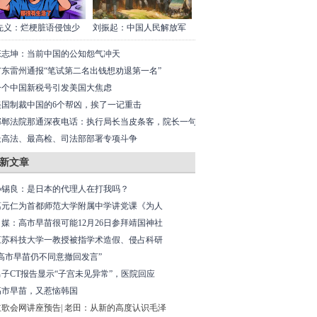
先义：烂梗脏语侵蚀少
刘振起：中国人民解放军
张志坤：当前中国的公知怨气冲天
广东雷州通报“笔试第二名出钱想劝退第一名”
一个中国新税号引发美国大焦虑
美国制裁中国的6个帮凶，挨了一记重击
邯郸法院那通深夜电话：执行局长当皮条客，院长一句
不可能”就想溜？
最高法、最高检、司法部部署专项斗争
新文章
孙锡良：是日本的代理人在打我吗？
葛元仁为首都师范大学附属中学讲党课《为人
日媒：高市早苗很可能12月26日参拜靖国神社
江苏科技大学一教授被指学术造假、侵占科研
“高市早苗仍不同意撤回发言”
男子CT报告显示“子宫未见异常”，医院回应
高市早苗，又惹恼韩国
红歌会网讲座预告| 老田：从新的高度认识毛泽