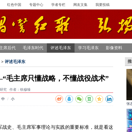
红色中国
专题中心
学者专栏
网友文集
我要投稿
主席后代
毛泽东时代
评述毛泽东
学习毛泽东
影像资料
推
>
评述毛泽东
“毛主席只懂战略，不懂战役战术”
m研究
作者：铁穆臻
中
/
小
张
军战史、毛主席军事理论与实践的重要标准，就是看这