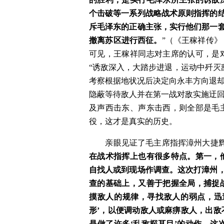
个击破等一系列战略战术原则指挥的结
斥毛泽东的正确主张，实行他们那一套
撤离苏区进行西征。
”（《王稼祥传
可见，王稼祥同志对主席的认可，是
“诱敌深入，大踏步进退，运动中歼灭
考察根据地状况后决定向永丰方向退却
隐蔽等待敌人并在第一战对敌实施迂回
及声西击东、声东击西，则全部是毛
役，这才是真实的历史。
　　亲眼见证了毛主席指挥漳州大捷
在战术指挥上也有很多特点。第一，
自找人或到现场作调查。这次打漳州，
查的基础上，又善于把握全局，捕捉
摸敌人的规律，寻找敌人的弱点，迅
形’，以便调动敌人或麻痹敌人，出
是做了许多‘乱敌探耳目’的动作。这