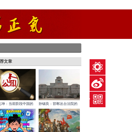
荐文章
给英烈献花
关注微博
下载红歌会APP
志坤：当前阶段中国的
孙锡良：邯郸丛台法院的