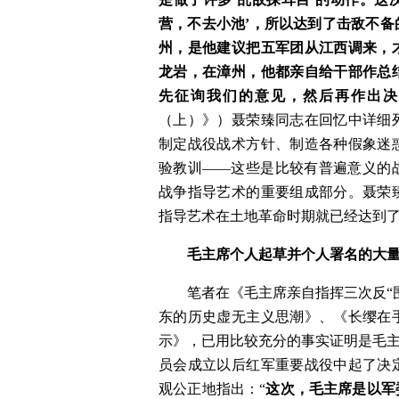
营，不去小池’，所以达到了击敌不
州，是他建议把五军团从江西调来，
龙岩，在漳州，他都亲自给干部作总
先征询我们的意见，然后再作出决
（上）》）聂荣臻同志在回忆中详细
制定战役战术方针、制造各种假象迷
验教训——这些是比较有普遍意义的
战争指导艺术的重要组成部分。聂荣
指导艺术在土地革命时期就已经达到
毛主席个人起草并个人署名的大
　　笔者在《毛主席亲自指挥三次反“
东的历史虚无主义思潮》、《长缨在
示》，已用比较充分的事实证明是毛主
员会成立以后红军重要战役中起了决
观公正地指出：“
这次，毛主席是以军