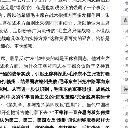
确意见是“错误”的，但是也客观公正的强调了一个事实：
的，所以他希望毛主席在战术指挥方面多发挥作用；朱
点
主席在战术方面则比朱德同志更细心，所以他认为主席
段话，足以粉碎广为流传的“毛主席只懂战略，不懂战
的战略具体化为实操方案”这样荒谬可笑的谣言。恰恰是
为细心、更为缜密。
席、最早反对“左”倾中央的就是王稼祥同志。他对主席
战术方面。为什么王稼祥同志在宁都会议敢于坚持真
严酷的战争实践，引起王稼祥深思:毛泽东不主张攻打赣
去打赣州，结果围攻赣州失败;毛泽东主张把中路军向东
胜利。从而进一步认识到，毛泽东的军事思想、战略战
评
临时中央的军事冒险主义的‘进攻策略’完全脱离实际情
：《第九章、参与指挥第四次反“围剿”》。当代中国出
开会把博古他们轰下去？“
王稼祥一直在思考着如何摆
...认为第二、第三、第四次反‘围剿’所以能够取得那样大
深入、隐蔽部队、突然袭击、先打弱敌、后打强敌、各