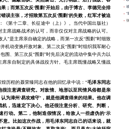
果；而第五次反‘围剿’开始后，由于博古、李德完全排
错误主张，才招致第五次反‘围剿’的失败，红军才被迫
》：《第十二章、长征途中（上）》。当代中国出版社）
对主席战略战术的认可，而非仅仅对主席战略的认可。
敌人”是主席亲自确定的战略，而第一次反“围剿”时细致
并机动变换歼敌对象、第二次反“围剿”时组织我军耐心
包围、第三次反“围剿”时先后决定的流动中集中兵力以
主席亲自制定的具体战役方针。毛主席既懂战略又懂战
辉煌历程的聂荣臻同志在他的回忆录中说：“
毛泽东同志
他很注意调查研究。对敌情、地形以至民情风俗都是亲
认为漳州‘易攻难守’，就是他调查得来的结果。他在调
战机，迅速定下决心。他还很注意分析、研究、判断，
速行动。第二，他制造假情况，给敌人一些虚伪的‘示
敌不意。比如这次作战，用毛泽东同志自己的话来说，就
次打龙岩是‘不顾坎市，直取龙岩’，而且是在‘大池圩宿