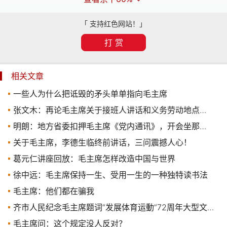
「 支持红色网站！」
打 赏
相关文章
一些人为什么把诋毁的矛头单单指向毛主席
张文木：再论毛主席关于接班人讲话和义务劳动地点为何选明十三陵
明朗：地方省委扣押毛主席《党内通讯》，开会坐那里磨时间！
关于毛主席，李德生临终前讲话，三问震撼人心！
葛元仁讲座回放：毛主席怎样改造中国与世界
徐中远：毛主席保持一生、受用一生的一种独特读书法
毛主席：他们都在骗我
齐市人民纪念毛主席题词“发展体育运動”72周年大型文艺汇演
毛主席问：这个规定没人反对？