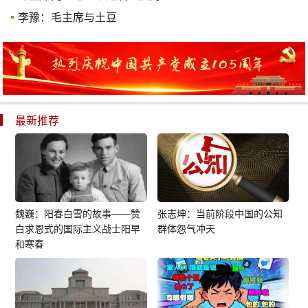
李豫：毛主席与土豆
最新推荐
魏巍：阳春白雪的故事——赞
张志坤：当前阶段中国的公知
白求恩式的国际主义战士阳早
群体怨气冲天
和寒春