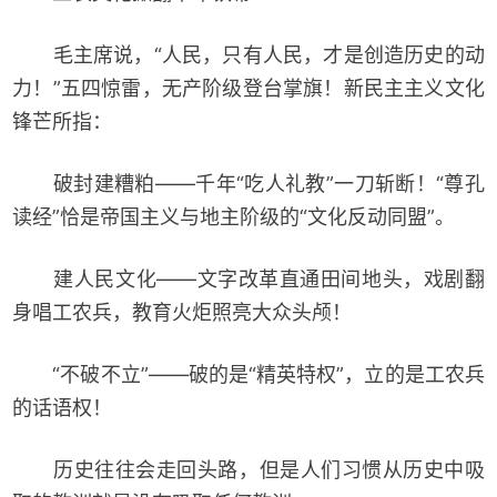
毛主席说，“人民，只有人民，才是创造历史的动
力！”五四惊雷，无产阶级登台掌旗！新民主主义文化
锋芒所指：
破封建糟粕——千年“吃人礼教”一刀斩断！“尊孔
读经”恰是帝国主义与地主阶级的“文化反动同盟”。
建人民文化——文字改革直通田间地头，戏剧翻
身唱工农兵，教育火炬照亮大众头颅！
“不破不立”——破的是“精英特权”，立的是工农兵
的话语权！
历史往往会走回头路，但是人们习惯从历史中吸