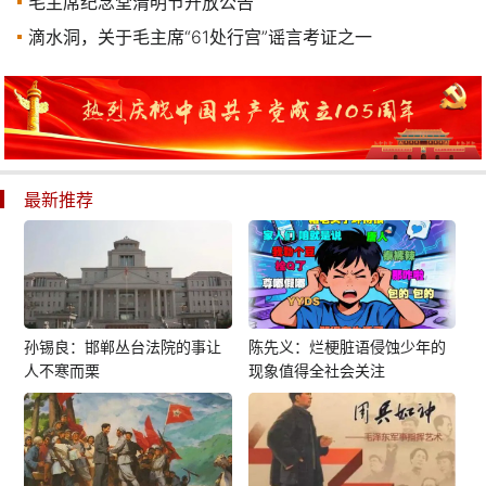
毛主席纪念堂清明节开放公告
滴水洞，关于毛主席“61处行宫”谣言考证之一
最新推荐
孙锡良：邯郸丛台法院的事让
陈先义：烂梗脏语侵蚀少年的
人不寒而栗
现象值得全社会关注