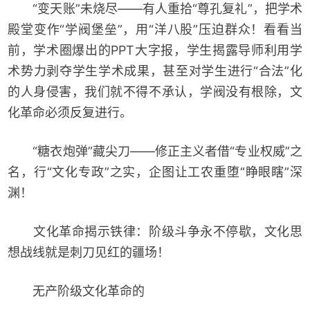
“变天账”未烧尽——有人重拾“尊孔复礼”，把学术
殿堂变作“学阀堡垒”，用“洋八股”压迫群众！看看当
前，学术圈爆出的PPT大字报，学生揭露导师利用学
术势力剥夺学生学术成果，甚至对学生进行“合法”化
的人身侵害，我们就不得不承认，学阀没有根除，文
化革命必须反复进行。
“糖衣炮弹”藏尖刀——修正主义者借“专业权威”之
名，行“文化专政”之实，企图让工农重堕“睁眼瞎”深
渊！
文化革命揭示铁律：阶级斗争永不停歇，文化思
想战线就是刺刀见红的疆场！
无产阶级文化革命的