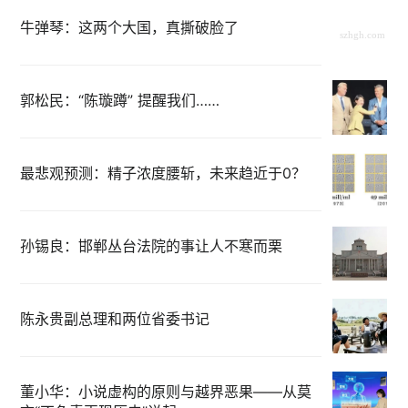
牛弹琴：这两个大国，真撕破脸了
郭松民：“陈璇蹲” 提醒我们……
最悲观预测：精子浓度腰斩，未来趋近于0？
孙锡良：邯郸丛台法院的事让人不寒而栗
陈永贵副总理和两位省委书记
董小华：小说虚构的原则与越界恶果——从莫