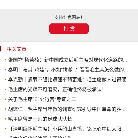
「 支持红色网站！」
打 赏
相关文章
张国祚 杨若楠：新中国成立后毛主席对现代化道路的探索与贡献
秦明：与其“鸡娃”，不如“拼爹”？看看毛主席怎么做的吧！
李克勤｜遇弱不强比遇强不弱更难：毛主席做人过得硬
毛主席的光辉不可磨灭，正确性终将被承认！
关于毛主席“61处行宫”考证之二
胡懋仁：毛主席当年做的调查研究引导中国革命的胜利和新中国的建设
毛主席曾是一师的足球队队长
【清明缅怀毛主席】小兵韶山直播，铭记心中红太阳