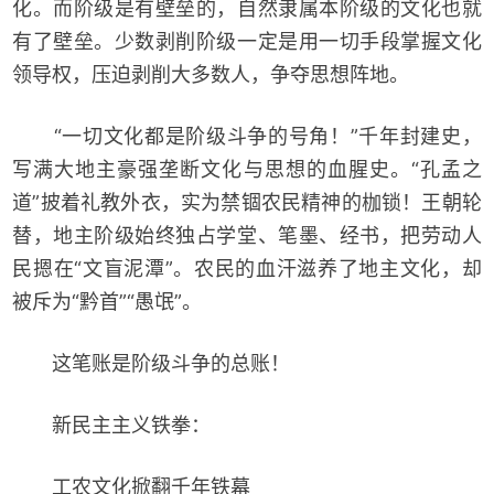
化。而阶级是有壁垒的，自然隶属本阶级的文化也就
有了壁垒。少数剥削阶级一定是用一切手段掌握文化
领导权，压迫剥削大多数人，争夺思想阵地。
“一切文化都是阶级斗争的号角！”千年封建史，
写满大地主豪强垄断文化与思想的血腥史。“孔孟之
道”披着礼教外衣，实为禁锢农民精神的枷锁！王朝轮
替，地主阶级始终独占学堂、笔墨、经书，把劳动人
民摁在“文盲泥潭”。农民的血汗滋养了地主文化，却
被斥为“黔首”“愚氓”。
这笔账是阶级斗争的总账！
新民主主义铁拳：
工农文化掀翻千年铁幕