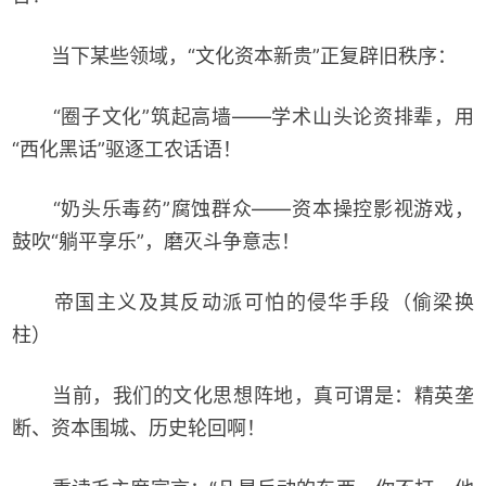
当下某些领域，“文化资本新贵”正复辟旧秩序：
“圈子文化”筑起高墙——学术山头论资排辈，用
“西化黑话”驱逐工农话语！
“奶头乐毒药”腐蚀群众——资本操控影视游戏，
鼓吹“躺平享乐”，磨灭斗争意志！
帝国主义及其反动派可怕的侵华手段（偷梁换
柱）
当前，我们的文化思想阵地，真可谓是：精英垄
断、资本围城、历史轮回啊！