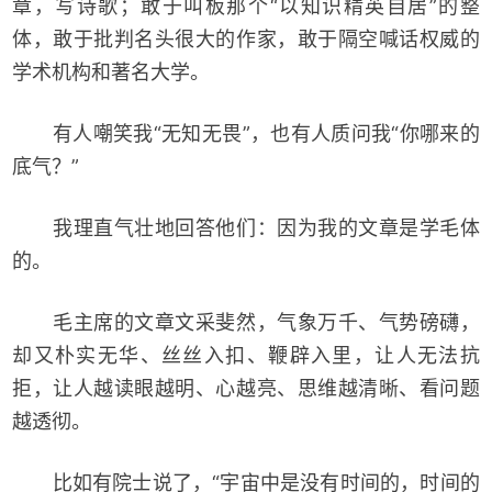
章，写诗歌；敢于叫板那个“以知识精英自居”的整
体，敢于批判名头很大的作家，敢于隔空喊话权威的
学术机构和著名大学。
有人嘲笑我“无知无畏”，也有人质问我“你哪来的
底气？”
我理直气壮地回答他们：因为我的文章是学毛体
的。
毛主席的文章文采斐然，气象万千、气势磅礴，
却又朴实无华、丝丝入扣、鞭辟入里，让人无法抗
拒，让人越读眼越明、心越亮、思维越清晰、看问题
越透彻。
比如有院士说了，“宇宙中是没有时间的，时间的