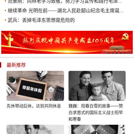
范景刚：向林老学习致敬，努力学习宣传和践行毛泽东思想
继续革命 光明在前——湖北人民赴韶山纪念毛主席诞辰130周年纪实
武兵：丢掉毛泽东思想是危险的
最新推荐
先休带动后休，达到共同休息
魏巍：阳春白雪的故事——赞
白求恩式的国际主义战士阳早
和寒春